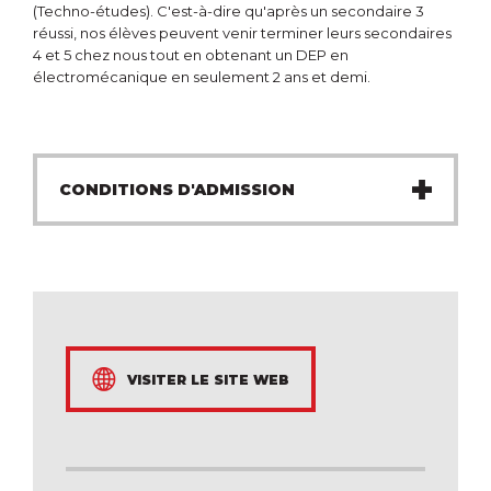
(Techno-études). C'est-à-dire qu'après un secondaire 3
réussi, nos élèves peuvent venir terminer leurs secondaires
4 et 5 chez nous tout en obtenant un DEP en
électromécanique en seulement 2 ans et demi.
CONDITIONS D'ADMISSION
Avoir 16 ans au 30 septembre de l'année en cours
et avoir réussi sa 4e secondaire en
mathématiques, français et anglais
VISITER LE SITE WEB