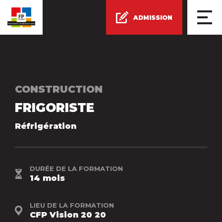
PROGRAMMES
ADMISSION
NOS CENTRES DE FORMATION
BABILLARD
ÉVÉNEMENTS EN COURS
CONSTRUCTION
ÉLÈVE D’UN JOUR
FRIGORISTE
Réfrigération
CONTACT
DURÉE DE LA FORMATION
14 mois
LIEU DE LA FORMATION
CFP Vision 20 20