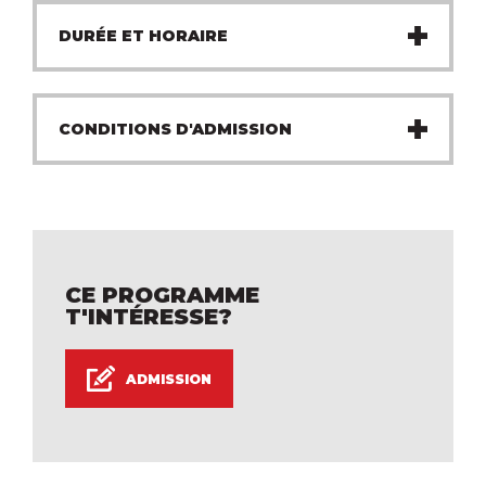
DURÉE ET HORAIRE
1800 heures
CONDITIONS D'ADMISSION
Avoir 16 ans au 30 septembre de l'année en cours
et avoir réussi sa 4e secondaire en
mathématiques, français et anglais
CE PROGRAMME
T'INTÉRESSE?
ADMISSION